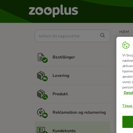
HJEM
Ra
Vi bru
Bestillinger
nødven
aktive
hjemme
Hv
Levering
ændring
Læ
vores d
person
ka
Datab
Produkt
Tilpas 
Reklamation og returnering
Je
Kundekonto