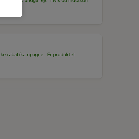
koden for at undgå fejl Hvis du indtaster
fikke rabat/kampagne: Er produktet