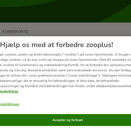
KUNDEKONTO
batter og kampagner
Hjælp os med at forbedre zooplus!
ger cookies, pixels og andre teknologier (“cookies”) på vores hjemmeside. Vi bruger 
dige cookies, så du kan surfe og shoppe på vores hjemmeside. Med dit samtykke vil
re cookies til funktionelle og markedsføringsformål, for at forbedre din oplevelse me
side og vise dig relevante produkter samt personaliserede annoncer. Du kan foreta
ordan indløser jeg en rabatkode?
er til enhver tid i vores præferencecenter (“Juster indstillinger”). Yderligere inform
g produkterne i din indkøbskurv. Klik på indkøbskurven for at
ataansvarlige, der er ansvarlig for behandlingen af ​​dine data, de behandlede
oplysninger og formålet med behandlingen kan findes under databeskyttelseserklæ
mpagne- eller rabatkoden i feltet "rabatkode/rab...
eskyttelse
indstillinger
Accepter og fortsæt
g kan ikke indløse min rabatkode