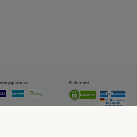
eringspartnere
Sikkerhed