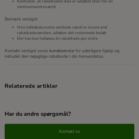
Kontroller, at rabatkoden ikke er udløbet eller har en
minimumsordreværdi
Bemærk venligst:
Hvis indkøbskurvens samlede værdi er lavere end
rabatkodeværdien, udløber det resterende beløb
Der kan kun indløses én rabatkode per ordre
Kontakt venligst vores
kundeservice
for yderligere hjælp og
inkludér den nøjagtige rabatkode I din henvendelse.
Relaterede artikler
Har du andre spørgsmål?
Kontakt os