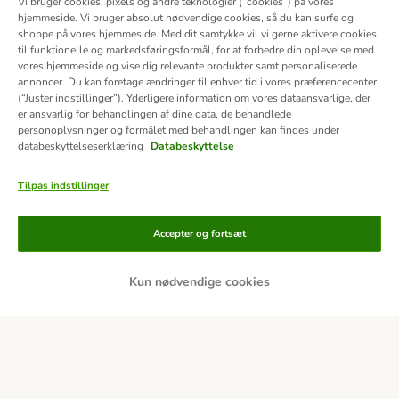
Vi bruger cookies, pixels og andre teknologier (“cookies”) på vores
hjemmeside. Vi bruger absolut nødvendige cookies, så du kan surfe og
shoppe på vores hjemmeside. Med dit samtykke vil vi gerne aktivere cookies
til funktionelle og markedsføringsformål, for at forbedre din oplevelse med
vores hjemmeside og vise dig relevante produkter samt personaliserede
annoncer. Du kan foretage ændringer til enhver tid i vores præferencecenter
(“Juster indstillinger”). Yderligere information om vores dataansvarlige, der
er ansvarlig for behandlingen af ​​dine data, de behandlede
personoplysninger og formålet med behandlingen kan findes under
databeskyttelseserklæring
Databeskyttelse
Tilpas indstillinger
Betalingsformer
Accepter og fortsæt
Kun nødvendige cookies
Bankoverførsel
Faktura
Leveringspartnere