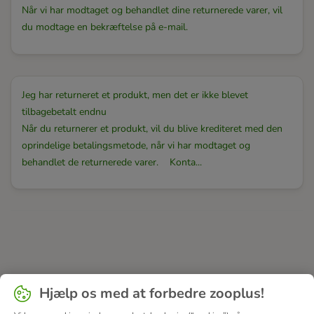
Når vi har modtaget og behandlet dine returnerede varer, vil
du modtage en bekræftelse på e-mail.
Jeg har returneret et produkt, men det er ikke blevet
tilbagebetalt endnu
Når du returnerer et produkt, vil du blive krediteret med den
oprindelige betalingsmetode, når vi har modtaget og
behandlet de returnerede varer. Konta...
Hjælp os med at forbedre zooplus!