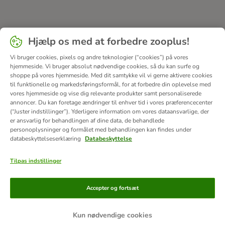
Hjælp os med at forbedre zooplus!
Vi bruger cookies, pixels og andre teknologier (“cookies”) på vores
hjemmeside. Vi bruger absolut nødvendige cookies, så du kan surfe og
shoppe på vores hjemmeside. Med dit samtykke vil vi gerne aktivere cookies
til funktionelle og markedsføringsformål, for at forbedre din oplevelse med
vores hjemmeside og vise dig relevante produkter samt personaliserede
annoncer. Du kan foretage ændringer til enhver tid i vores præferencecenter
(“Juster indstillinger”). Yderligere information om vores dataansvarlige, der
er ansvarlig for behandlingen af ​​dine data, de behandlede
personoplysninger og formålet med behandlingen kan findes under
databeskyttelseserklæring
Databeskyttelse
Tilpas indstillinger
Betalingsformer
Accepter og fortsæt
Kun nødvendige cookies
Bankoverførsel
Faktura