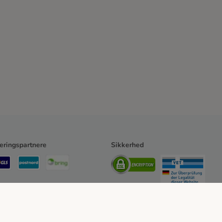
eringspartnere
Sikkerhed