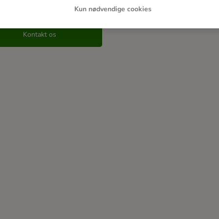
 du andre spørgsmål?
Kun nødvendige cookies
Kontakt os