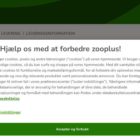
LEVERING
LEVERINGSINFORMATION
byder I gratis levering?
Hjælp os med at forbedre zooplus!
ger cookies, pixels og andre teknologier (“cookies”) på vores hjemmeside. Vi bruger 
tilbyder gratis standardlevering ved ordrer over 449 kr.
dige cookies, så du kan surfe og shoppe på vores hjemmeside. Med dit samtykke vil
minimumsordreværdier kan være gældende for visse kampagner og i diss
re cookies til funktionelle og markedsføringsformål, for at forbedre din oplevelse me
st tydeligt ved kassen.
side og vise dig relevante produkter samt personaliserede annoncer. Du kan foreta
er til enhver tid i vores præferencecenter (“Juster indstillinger”). Yderligere inform
finde ud af alt omkring vores leveringspriser her:
Leveringstider og port
ataansvarlige, der er ansvarlig for behandlingen af ​​dine data, de behandlede
oplysninger og formålet med behandlingen kan findes under databeskyttelseserklæ
eskyttelse
indstillinger
erede artikler
Accepter og fortsæt