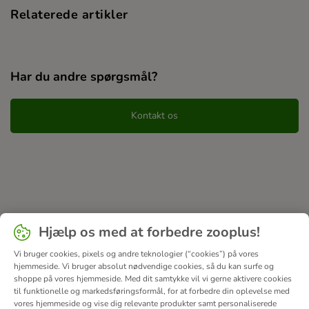
Relaterede artikler
Har du andre spørgsmål?
Kontakt os
Hjælp os med at forbedre zooplus!
Vi bruger cookies, pixels og andre teknologier (“cookies”) på vores
hjemmeside. Vi bruger absolut nødvendige cookies, så du kan surfe og
shoppe på vores hjemmeside. Med dit samtykke vil vi gerne aktivere cookies
til funktionelle og markedsføringsformål, for at forbedre din oplevelse med
vores hjemmeside og vise dig relevante produkter samt personaliserede