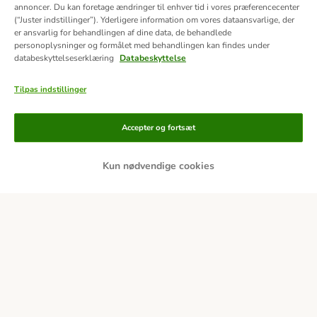
annoncer. Du kan foretage ændringer til enhver tid i vores præferencecenter
(“Juster indstillinger”). Yderligere information om vores dataansvarlige, der
er ansvarlig for behandlingen af ​​dine data, de behandlede
personoplysninger og formålet med behandlingen kan findes under
databeskyttelseserklæring
Databeskyttelse
Tilpas indstillinger
Betalingsformer
Accepter og fortsæt
Kun nødvendige cookies
Bankoverførsel
Faktura
Leveringspartnere
Sikkerhed