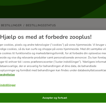
BESTILLINGER
BESTILLINGSSTATUS
rdan ved jeg hvornår min bestillin
Hjælp os med at forbedre zooplus!
ger cookies, pixels og andre teknologier (“cookies”) på vores hjemmeside. Vi bruger 
t din pakke har forladt vores lager, vil vi sende en e-mail der bekræfter, 
dige cookies, så du kan surfe og shoppe på vores hjemmeside. Med dit samtykke vil
 bestilling blive afsendt i flere pakker og ikke på samme tid.
re cookies til funktionelle og markedsføringsformål, for at forbedre din oplevelse me
side og vise dig relevante produkter samt personaliserede annoncer. Du kan foreta
ationen om afsendelsen af pakken vil indholde alle de vigtige detaljer så
er til enhver tid i vores præferencecenter (“Juster indstillinger”). Yderligere inform
ataansvarlige, der er ansvarlig for behandlingen af ​​dine data, de behandlede
Hvor mange pakker du skal forvente
oplysninger og formålet med behandlingen kan findes under databeskyttelseserklæ
t link til dit tracking ID
eskyttelse
ikke modtaget notifikationen om at din pakke er afsendt?
indstillinger
 er en registreret kunde kan du også tjekke bestillingsstatussen i din bes
Accepter og fortsæt