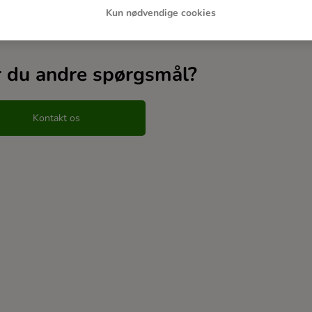
Kun nødvendige cookies
erede artikler
 du andre spørgsmål?
Kontakt os