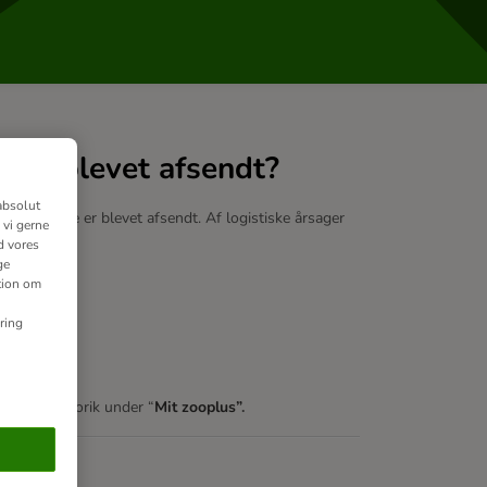
g er blevet afsendt?
absolut
at din pakke er blevet afsendt. Af logistiske årsager
 vi gerne
d vores
ge
som:
ation om
ring
tillingshistorik under “
Mit zooplus”
.