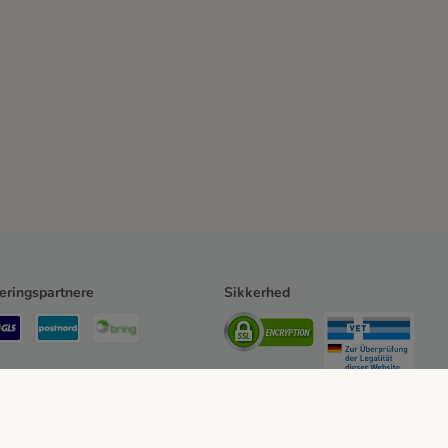
eringspartnere
Sikkerhed