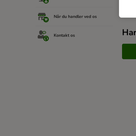
Relat
Når du handler ved os
Har
Kontakt os