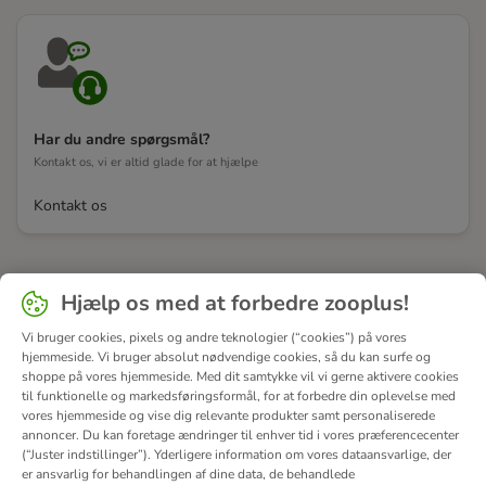
Har du andre spørgsmål?
Kontakt os, vi er altid glade for at hjælpe
Kontakt os
Hjælp os med at forbedre zooplus!
Vi bruger cookies, pixels og andre teknologier (“cookies”) på vores
hjemmeside. Vi bruger absolut nødvendige cookies, så du kan surfe og
shoppe på vores hjemmeside. Med dit samtykke vil vi gerne aktivere cookies
til funktionelle og markedsføringsformål, for at forbedre din oplevelse med
vores hjemmeside og vise dig relevante produkter samt personaliserede
annoncer. Du kan foretage ændringer til enhver tid i vores præferencecenter
(“Juster indstillinger”). Yderligere information om vores dataansvarlige, der
er ansvarlig for behandlingen af ​​dine data, de behandlede