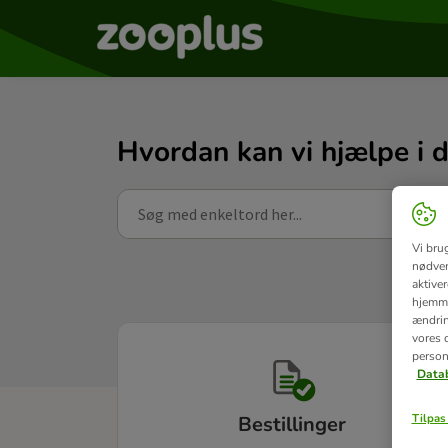
Hvordan kan vi hjælpe i 
Vi bru
nødven
aktive
hjemme
ændring
vores d
person
Datab
Tilpas 
Bestillinger