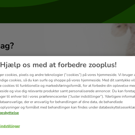
dag?
Hjælp os med at forbedre zooplus!
ger cookies, pixels og andre teknologier (“cookies”) på vores hjemmeside. Vi bruger 
dige cookies, så du kan surfe og shoppe på vores hjemmeside. Med dit samtykke vil
re cookies til funktionelle og markedsføringsformål, for at forbedre din oplevelse me
side og vise dig relevante produkter samt personaliserede annoncer. Du kan foreta
er til enhver tid i vores præferencecenter (“Juster indstillinger”). Yderligere inform
ataansvarlige, der er ansvarlig for behandlingen af ​​dine data, de behandlede
oplysninger og formålet med behandlingen kan findes under databeskyttelseserklæ
eskyttelse
indstillinger
Levering