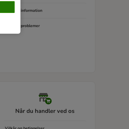
Produkt information
Produkt problemer
Når du handler ved os
Vilkår og betingelser