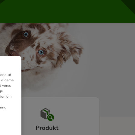
absolut
 vi gerne
d vores
ge
ation om
ring
Produkt