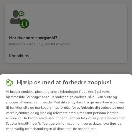
Har du andre spørgsmål?
Kontakt os, vi er altid glade for at hjælpe
Kontakt os
Hjælp os med at forbedre zooplus!
Vi bruger cookies, pixels og andre teknologier (“cookies”) på vores
hjemmeside. Vi bruger absolut nødvendige cookies, så du kan surfe og
shoppe på vores hjemmeside. Med dit samtykke vil vi gerne aktivere cookies
til funktionelle og markedsføringsformål, for at forbedre din oplevelse med
vores hjemmeside og vise dig relevante produkter samt personaliserede
annoncer. Du kan foretage ændringer til enhver tid i vores præferencecenter
(“Juster indstillinger”). Yderligere information om vores dataansvarlige, der
er ansvarlig for behandlingen af ​​dine data, de behandlede