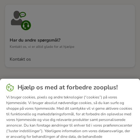
Har du andre spørgsmål?
Kontakt os, vi er altid glade for at hjælpe
Kontakt os
Hjælp os med at forbedre zooplus!
Vi bruger cookies, pixels og andre teknologier (“cookies”) på vores
hjemmeside. Vi bruger absolut nødvendige cookies, så du kan surfe og
shoppe på vores hjemmeside. Med dit samtykke vil vi gerne aktivere cookies
til funktionelle og markedsføringsformål, for at forbedre din oplevelse med
vores hjemmeside og vise dig relevante produkter samt personaliserede
annoncer. Du kan foretage ændringer til enhver tid i vores præferencecenter
(“Juster indstillinger”). Yderligere information om vores dataansvarlige, der
er ansvarlig for behandlingen af ​​dine data, de behandlede