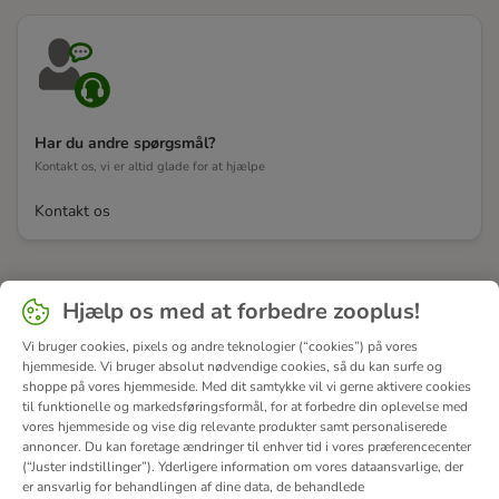
Har du andre spørgsmål?
Kontakt os, vi er altid glade for at hjælpe
Kontakt os
Hjælp os med at forbedre zooplus!
Vi bruger cookies, pixels og andre teknologier (“cookies”) på vores
hjemmeside. Vi bruger absolut nødvendige cookies, så du kan surfe og
shoppe på vores hjemmeside. Med dit samtykke vil vi gerne aktivere cookies
til funktionelle og markedsføringsformål, for at forbedre din oplevelse med
vores hjemmeside og vise dig relevante produkter samt personaliserede
annoncer. Du kan foretage ændringer til enhver tid i vores præferencecenter
(“Juster indstillinger”). Yderligere information om vores dataansvarlige, der
er ansvarlig for behandlingen af ​​dine data, de behandlede