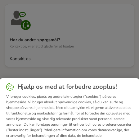
Har du andre spørgsmål?
Kontakt os, vi er altid glade for at hjælpe
Kontakt os
Hjælp os med at forbedre zooplus!
Vi bruger cookies, pixels og andre teknologier (“cookies”) på vores
hjemmeside. Vi bruger absolut nødvendige cookies, så du kan surfe og
shoppe på vores hjemmeside. Med dit samtykke vil vi gerne aktivere cookies
til funktionelle og markedsføringsformål, for at forbedre din oplevelse med
vores hjemmeside og vise dig relevante produkter samt personaliserede
annoncer. Du kan foretage ændringer til enhver tid i vores præferencecenter
(“Juster indstillinger”). Yderligere information om vores dataansvarlige, der
er ansvarlig for behandlingen af ​​dine data, de behandlede