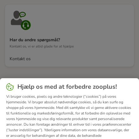
Har du andre spørgsmål?
Kontakt os, vi er altid glade for at hjælpe
Kontakt os
Hjælp os med at forbedre zooplus!
Vi bruger cookies, pixels og andre teknologier (“cookies”) på vores
hjemmeside. Vi bruger absolut nødvendige cookies, så du kan surfe og
shoppe på vores hjemmeside. Med dit samtykke vil vi gerne aktivere cookies
til funktionelle og markedsføringsformål, for at forbedre din oplevelse med
vores hjemmeside og vise dig relevante produkter samt personaliserede
annoncer. Du kan foretage ændringer til enhver tid i vores præferencecenter
(“Juster indstillinger”). Yderligere information om vores dataansvarlige, der
er ansvarlig for behandlingen af ​​dine data, de behandlede