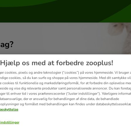
dag?
Hjælp os med at forbedre zooplus!
ger cookies, pixels og andre teknologier (“cookies”) på vores hjemmeside. Vi bruger 
dige cookies, så du kan surfe og shoppe på vores hjemmeside. Med dit samtykke vil
re cookies til funktionelle og markedsføringsformål, for at forbedre din oplevelse me
side og vise dig relevante produkter samt personaliserede annoncer. Du kan foreta
er til enhver tid i vores præferencecenter (“Juster indstillinger”). Yderligere inform
ataansvarlige, der er ansvarlig for behandlingen af ​​dine data, de behandlede
oplysninger og formålet med behandlingen kan findes under databeskyttelseserklæ
eskyttelse
indstillinger
Levering