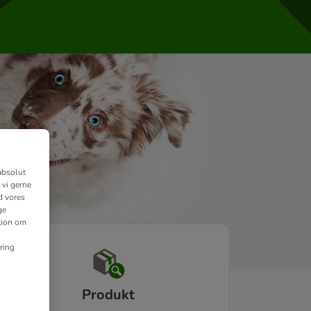
absolut
 vi gerne
d vores
ge
ation om
ring
Produkt