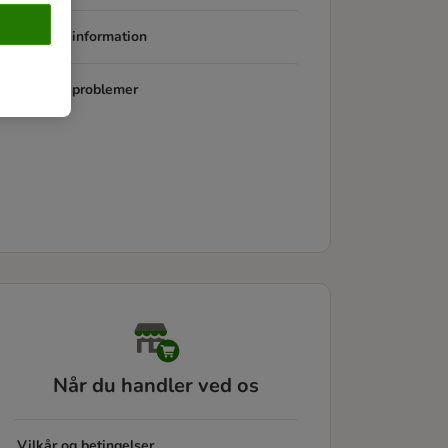
Produkt information
Produkt problemer
Når du handler ved os
Vilkår og betingelser