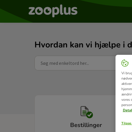
Hvordan kan vi hjælpe i 
Vi bru
nødven
aktive
hjemme
ændring
vores d
person
Datab
Tilpas 
Bestillinger