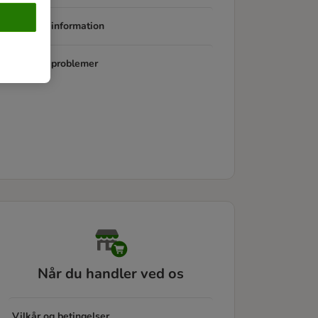
Produkt information
Produkt problemer
Når du handler ved os
Vilkår og betingelser