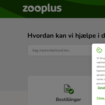
Hvordan kan vi hjælpe i 
Vi bru
nødven
aktive
hjemme
ændring
vores d
person
Datab
Tilpas 
Bestillinger