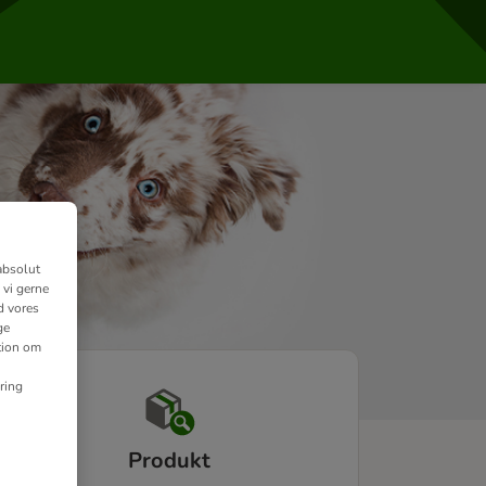
absolut
 vi gerne
d vores
ge
ation om
ring
Produkt