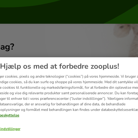
dag?
Hjælp os med at forbedre zooplus!
ger cookies, pixels og andre teknologier (“cookies”) på vores hjemmeside. Vi bruger 
dige cookies, så du kan surfe og shoppe på vores hjemmeside. Med dit samtykke vil
re cookies til funktionelle og markedsføringsformål, for at forbedre din oplevelse me
side og vise dig relevante produkter samt personaliserede annoncer. Du kan foreta
er til enhver tid i vores præferencecenter (“Juster indstillinger”). Yderligere inform
ataansvarlige, der er ansvarlig for behandlingen af ​​dine data, de behandlede
oplysninger og formålet med behandlingen kan findes under databeskyttelseserklæ
eskyttelse
indstillinger
Levering